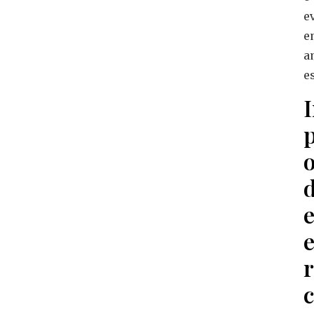
e
e
a
e
d
c