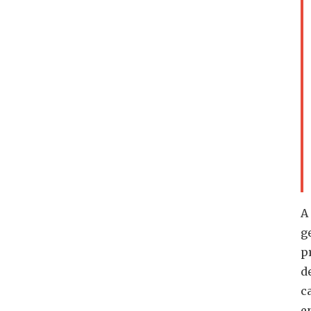
A
g
p
d
c
e