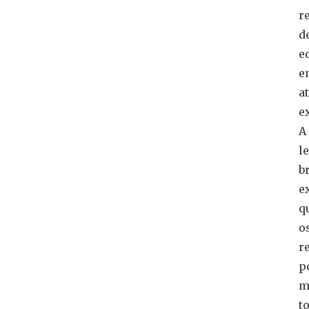
r
d
e
e
a
e
A
l
b
e
q
o
r
p
m
t