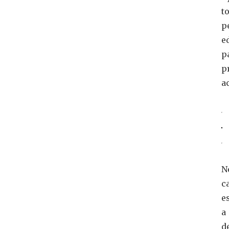
t
p
e
p
p
a
N
c
e
a
d