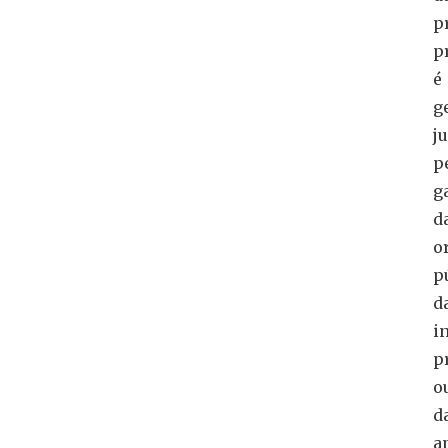
p
p
é
g
j
p
g
d
o
p
d
i
p
o
d
a