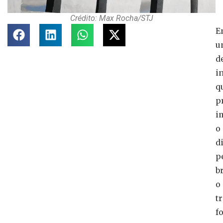
Crédito: Max Rocha/STJ
E
u
d
i
q
p
i
o
d
p
b
o
t
f