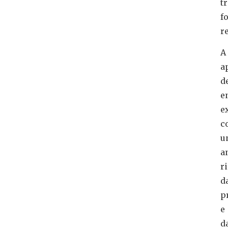
t
f
r
A
a
d
e
e
c
u
a
r
d
p
e
d