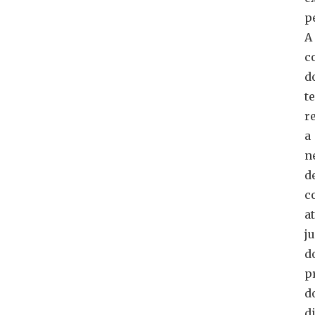
p
A
c
d
t
r
a
n
d
c
a
j
d
p
d
d