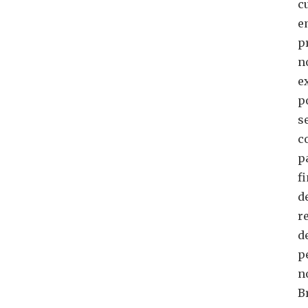
c
e
p
n
e
p
s
c
p
f
d
r
d
p
n
B