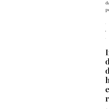
d
p
d