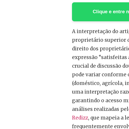
Clique e entre
A interpretação do art
proprietário superior 
direito dos proprietári
expressão “satisfeita
crucial de discussão do
pode variar conforme o
(doméstico, agrícola, i
uma interpretação razo
garantindo o acesso m
análises realizadas pe
Redizz
, que mapeia a le
frequentemente envolve