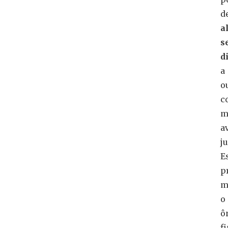
d
a
s
d
a
o
c
m
a
ju
E
p
m
o
ô
f