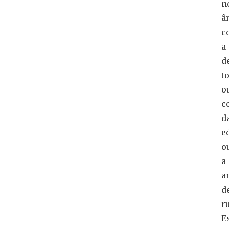
n
â
c
a
d
to
o
c
d
e
o
a
a
d
r
E