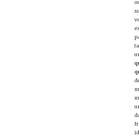
o
s
v
e
p
t
u
q
q
d
m
m
u
d
f
i