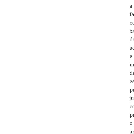
a
f
c
b
d
s
e
m
d
e
p
ju
c
p
o
a