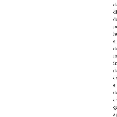
d
d
d
p
h
e
d
m
i
d
c
e
d
a
q
a