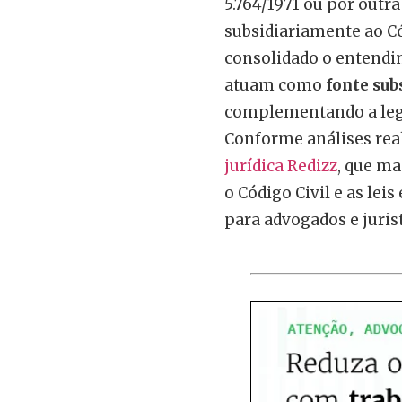
5.764/1971 ou por outr
subsidiariamente ao Có
consolidado o entendi
atuam como
fonte sub
complementando a legi
Conforme análises rea
jurídica Redizz
, que ma
o Código Civil e as lei
para advogados e juris