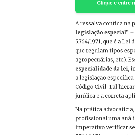
Clique e entre
A ressalva contida na p
legislação especial”
– 
5.764/1971, que é a Lei
que regulam tipos espec
agropecuárias, etc.). E
especialidade da lei
, 
a legislação específica
Código Civil. Tal hiera
jurídica e a correta ap
Na prática advocatícia,
profissional uma anális
imperativo verificar se