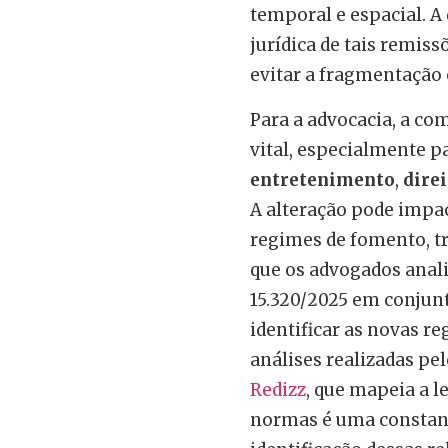
temporal e espacial. A
jurídica de tais remis
evitar a fragmentação 
Para a advocacia, a com
vital, especialmente 
entretenimento
,
dire
A alteração pode impac
regimes de fomento, tr
que os advogados anali
15.320/2025 em conjun
identificar as novas r
análises realizadas pe
Redizz
, que mapeia a l
normas é uma constant