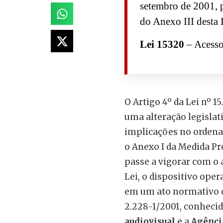
setembro de 2001, p
do Anexo III desta 
Lei 15320
– Acess
O Artigo 4º da Lei nº 1
uma alteração legislat
implicações no ordenam
o Anexo I da Medida Pro
passe a vigorar com o 
Lei, o dispositivo ope
em um ato normativo d
2.228-1/2001, conhecid
audiovisual
e a
Agênci