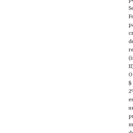
S
F
p
c
d
r
(
II
O
§
2
e
u
p
m
d