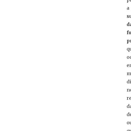
a
s
d
f
p
q
o
e
m
d
n
r
d
d
o
q