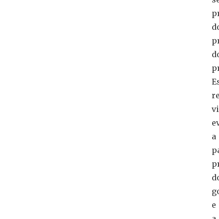
p
d
p
d
p
E
r
v
e
a
p
p
d
g
e
a